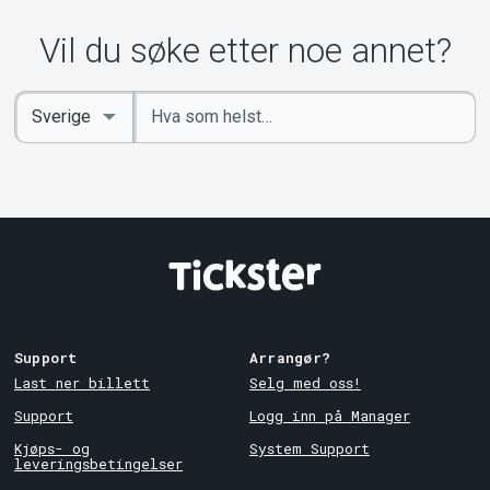
Vil du søke etter noe annet?
Angi
Select
nøkkelord
Country
Support
Arrangør?
Last ner billett
Selg med oss!
Support
Logg inn på Manager
Kjøps- og
System Support
leveringsbetingelser