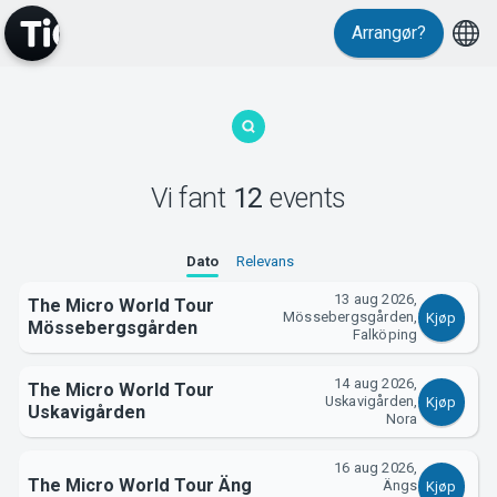
Arrangør?
Vi fant
12
events
MyTickster
Dato
Relevans
13 aug 2026,
The Micro World Tour
Mössebergsgården,
Kjøp
Mössebergsgården
Falköping
14 aug 2026,
The Micro World Tour
Uskavigården,
Kjøp
Uskavigården
Support
Nora
16 aug 2026,
The Micro World Tour Äng
Ängs
Kjøp