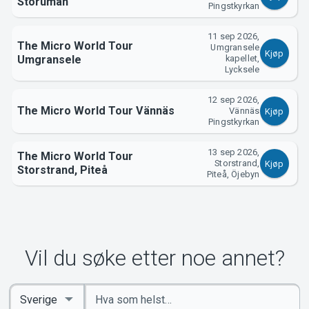
Storuman
Pingstkyrkan
11 sep 2026,
The Micro World Tour
Umgransele
Kjøp
Umgransele
kapellet,
Lycksele
12 sep 2026,
The Micro World Tour Vännäs
Vännäs
Kjøp
Pingstkyrkan
13 sep 2026,
The Micro World Tour
Storstrand,
Kjøp
Storstrand, Piteå
Piteå, Öjebyn
Vil du søke etter noe annet?
Angi
Select
nøkkelord
Country