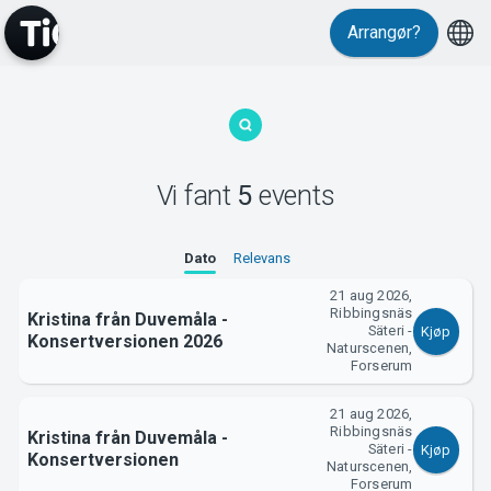
Arrangør?
MyTickster
Vi fant
5
events
Dato
Relevans
21 aug 2026,
Ribbingsnäs
Kristina från Duvemåla -
Support
Säteri -
Kjøp
Konsertversionen 2026
Naturscenen,
Forserum
21 aug 2026,
Ribbingsnäs
Kristina från Duvemåla -
Säteri -
Kjøp
Konsertversionen
Naturscenen,
Forserum