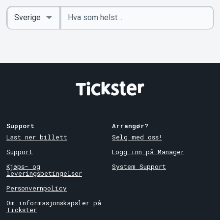
Angi
Select
nøkkelord
Country
Support
Arrangør?
Last ner billett
Selg med oss!
Support
Logg inn på Manager
Kjøps- og
System Support
leveringsbetingelser
Personvernpolicy
Om informasjonskapsler på
Tickster