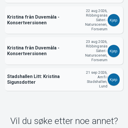
Om Tickster
22 aug 2026,
Ribbingsnäs
Kristina från Duvemåla -
Säteri -
Kjøp
Konsertversionen
Naturscenen,
Forserum
23 aug 2026,
Ribbingsnäs
Kristina från Duvemåla -
Säteri -
Kjøp
Konsertversionen
Naturscenen,
Forserum
21 sep 2026,
Stadshallen Litt: Kristina
Amfi i
Kjøp
Sigunsdotter
Stadshallen,
Lund
Vil du søke etter noe annet?