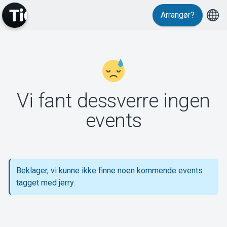
Arrangør?
MyTickster
Vi fant dessverre ingen
Support
events
Beklager, vi kunne ikke finne noen kommende events
Om Tickster
tagget med jerry.