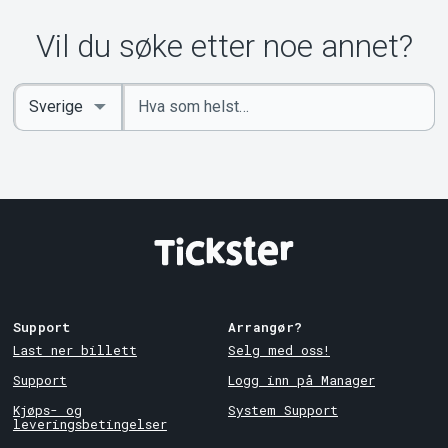
Vil du søke etter noe annet?
Angi
Select
nøkkelord
Country
Support
Arrangør?
Last ner billett
Selg med oss!
Support
Logg inn på Manager
Kjøps- og
System Support
leveringsbetingelser