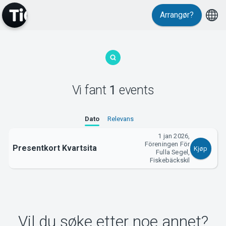
Arrangør?
MyTickster
Vi fant
1
events
Support
Dato
Relevans
1 jan 2026,
Föreningen För
Presentkort Kvartsita
Kjøp
Fulla Segel,
Fiskebäckskil
Om Tickster
Vil du søke etter noe annet?