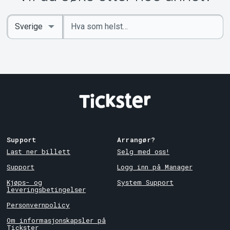
Angi
Select
nøkkelord
Country
Support
Arrangør?
Last ner billett
Selg med oss!
Support
Logg inn på Manager
Kjøps- og
System Support
leveringsbetingelser
Personvernpolicy
Om informasjonskapsler på
Tickster