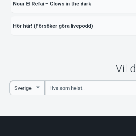
Nour El Refai – Glows in the dark
Hör här! (Försöker göra livepodd)
Vil 
Angi
Select
nøkkelord
Country