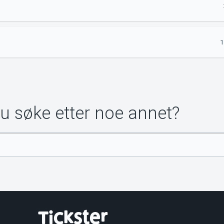
1
du søke etter noe annet?