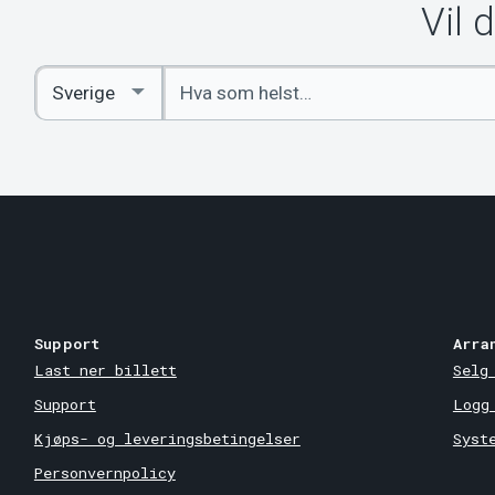
Vil 
Angi
Select
nøkkelord
Country
Support
Arra
Last ner billett
Selg
Support
Logg
Kjøps- og leveringsbetingelser
Syst
Personvernpolicy