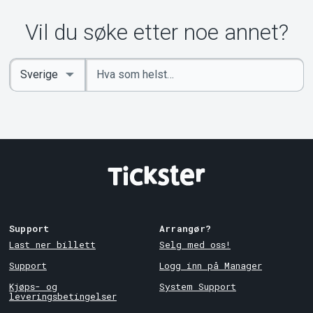
Om Tickster
Vil du søke etter noe annet?
Angi
Select
nøkkelord
Country
Support
Arrangør?
Last ner billett
Selg med oss!
Support
Logg inn på Manager
Kjøps- og
System Support
leveringsbetingelser