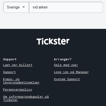
Angi
Select
nøkkelord
Country
Support
Arrangør?
Last ner billett
Selg med oss!
Support
Logg inn på Manager
Kjøps- og
System Support
leveringsbetingelser
Personvernpolicy
Om informasjonskapsler på
Tickster