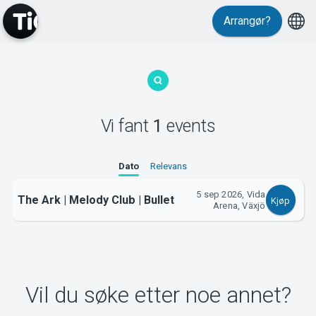
Arrangør?
MyTickster
Vi fant
1
events
Support
Dato
Relevans
5 sep 2026, Vida
The Ark | Melody Club | Bullet
Kjøp
Arena, Växjö
Om Tickster
Vil du søke etter noe annet?