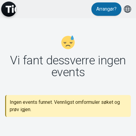
Arrangør?
MyTickster
Vi fant dessverre ingen
Support
events
Ingen events funnet. Vennligst omformuler søket og
Om Tickster
prøv igjen.