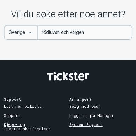
Vil du søke etter noe annet?
Angi
Select
nøkkelord
Country
Support
Arrangør?
Last ner billett
Selg med oss!
Support
Logg inn på Manager
Kjøps- og
System Support
leveringsbetingelser