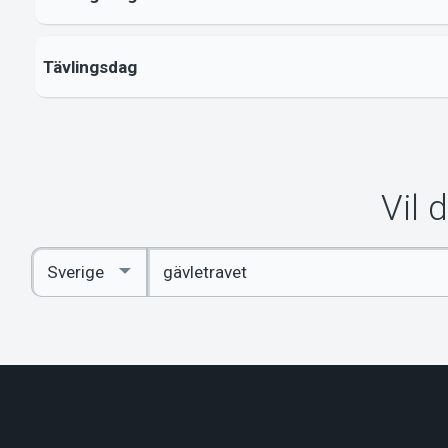
Tävlingsdag
Vil 
Angi
Select
nøkkelord
Country