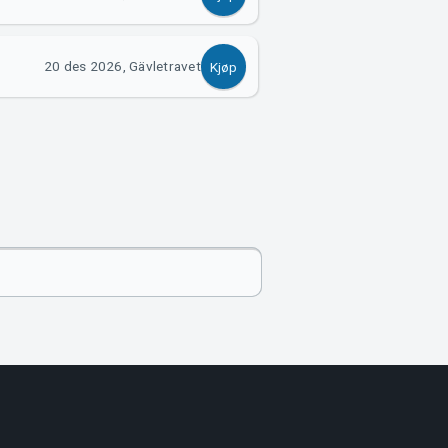
20 des 2026, Gävletravet
Kjøp