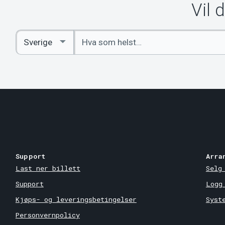
Vil 
Angi
Select
nøkkelord
Country
Support
Arra
Last ner billett
Selg
Support
Logg
Kjøps- og leveringsbetingelser
Syst
Personvernpolicy