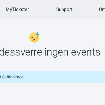
MyTickster
Support
Om
 dessverre ingen events
 i Skärholmen.