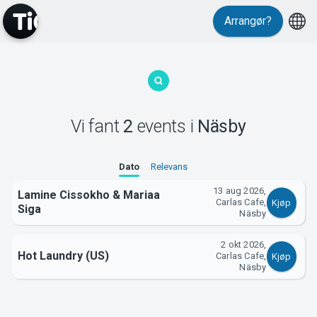
Arrangør?
MyTickster
Vi fant
2
events
i
Näsby
Support
Dato
Relevans
13 aug 2026,
Lamine Cissokho & Mariaa
Carlas Cafe,
Kjøp
Siga
Näsby
2 okt 2026,
Om Tickster
Hot Laundry (US)
Carlas Cafe,
Kjøp
Näsby