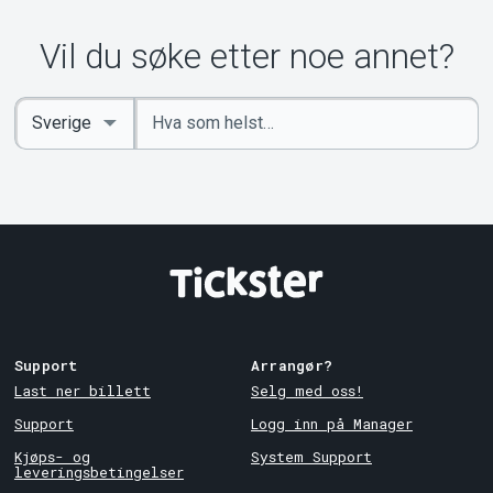
Vil du søke etter noe annet?
Angi
Select
nøkkelord
Country
Support
Arrangør?
Last ner billett
Selg med oss!
Support
Logg inn på Manager
Kjøps- og
System Support
leveringsbetingelser