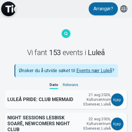
Events
Arrangør?
Vi fant
153
events
i
Luleå
Ønsker du å utvide søket til
Events nær Luleå
?
MyTickster
Dato
Relevans
21 aug 2026,
LULEÅ PRIDE: CLUB MERMAID
Kulturcentrum
Kjøp
Ebeneser, Luleå
NIGHT SESSIONS LESBISK
22 aug 2026,
SOARÈ, NEWCOMERS NIGHT
Kulturcentrum
Kjøp
Ebeneser, Luleå
CLUB