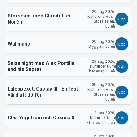
Support
29 aug 2026,
Storseans med Christoffer
Kulturens Hus -
Kjøp
Norén
Stora salen,
Luleå
29 aug 2026,
Wallmans
Kjøp
Bryggan, Luleå
29 aug 2026,
Salsa night med Alek Portilla
Kulturcentrum
Kjøp
and his Septet
Ebeneser, Luleå
Om Tickster
30 aug 2026,
Lulespexet: Gustav III - En fest
Kulturens Hus -
Kjøp
värd att dö för
Stora salen,
Luleå
4 sep 2026,
Clas Yngström och Cosmic X
Kulturcentrum
Kjøp
Ebeneser, Luleå
5 sep 2026,