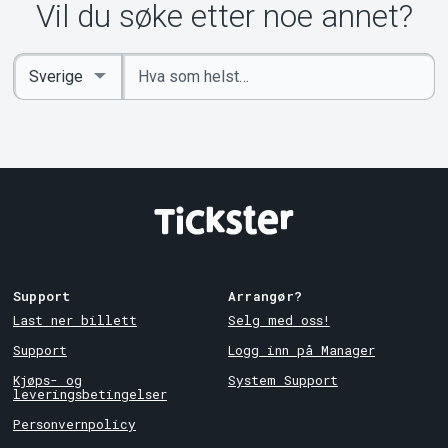
Vil du søke etter noe annet?
Angi
Select
nøkkelord
Country
Support
Arrangør?
Last ner billett
Selg med oss!
Support
Logg inn på Manager
Kjøps- og
System Support
leveringsbetingelser
Personvernpolicy