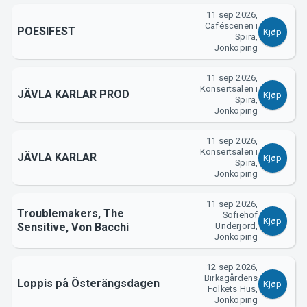
11 sep 2026,
Caféscenen i
POESIFEST
Kjøp
Spira,
Jönköping
11 sep 2026,
Konsertsalen i
JÄVLA KARLAR PROD
Kjøp
Spira,
Jönköping
11 sep 2026,
Konsertsalen i
JÄVLA KARLAR
Kjøp
Spira,
Jönköping
11 sep 2026,
Troublemakers, The
Sofiehof
Kjøp
Sensitive, Von Bacchi
Underjord,
Jönköping
12 sep 2026,
Birkagårdens
Loppis på Österängsdagen
Kjøp
Folkets Hus,
Jönköping