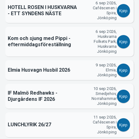
6 sep 2026,
HOTELL ROSEN I HUSKVARNA
Caféscenen i
Kjøp
- ETT SYNDENS NÄSTE
Spira,
Jönköping
6 sep 2026,
Huskvarna
Kom och sjung med Pippi -
Folkets Park,
Kjøp
eftermiddagsföreställning
Huskvarna
Jönköping
9 sep 2026,
Elmia Husvagn Husbil 2026
Elmia,
Kjøp
Jönköping
10 sep 2026,
IF Malmö Redhawks -
Smedjehov,
Kjøp
Djurgårdens IF 2026
Norrahammar
Jönköping
11 sep 2026,
Caféscenen i
LUNCHLYRIK 26/27
Kjøp
Spira,
Jönköping