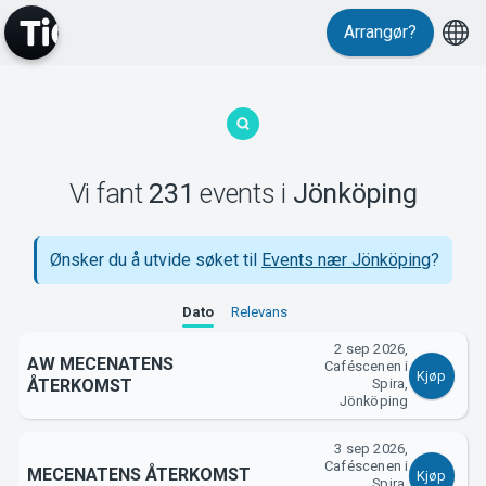
Events
Arrangør?
Vi fant
231
events
i
Jönköping
Ønsker du å utvide søket til
Events nær Jönköping
?
MyTickster
Dato
Relevans
2 sep 2026,
AW MECENATENS
Caféscenen i
Kjøp
ÅTERKOMST
Spira,
Jönköping
3 sep 2026,
Caféscenen i
MECENATENS ÅTERKOMST
Kjøp
Spira,