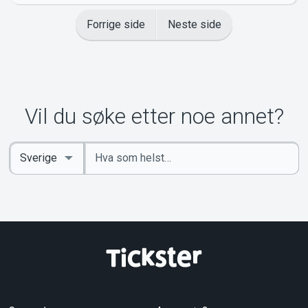
Forrige side
Neste side
Vil du søke etter noe annet?
Angi
Select
nøkkelord
Country