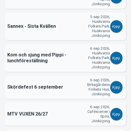
Jönköping
5 sep 2026,
Support
Huskvarna
Sannex - Sista Kvällen
Folkets Park,
Kjøp
Huskvarna
Jönköping
6 sep 2026,
Huskvarna
Kom och sjung med Pippi -
Folkets Park,
Kjøp
lunchföreställning
Huskvarna
Jönköping
6 sep 2026,
Birkagårdens
Skördefest 6 september
Kjøp
Folkets Hus,
Om Tickster
Jönköping
6 sep 2026,
Caféscenen i
MTV VUXEN 26/27
Kjøp
Spira,
Jönköping