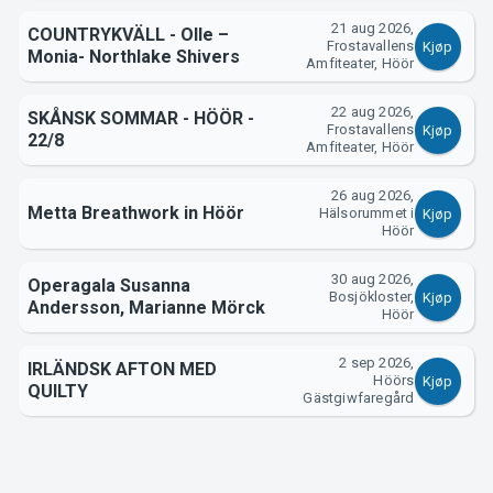
21 aug 2026,
Om Tickster
COUNTRYKVÄLL - Olle –
Frostavallens
Kjøp
Monia- Northlake Shivers
Amfiteater, Höör
22 aug 2026,
SKÅNSK SOMMAR - HÖÖR -
Frostavallens
Kjøp
22/8
Amfiteater, Höör
26 aug 2026,
Metta Breathwork in Höör
Hälsorummet i
Kjøp
Höör
30 aug 2026,
Operagala Susanna
Bosjökloster,
Kjøp
Andersson, Marianne Mörck
Höör
2 sep 2026,
IRLÄNDSK AFTON MED
Höörs
Kjøp
QUILTY
Gästgiwfaregård