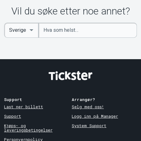
Vil du søke etter noe annet?
Angi
Select
nøkkelord
Country
Support
Arrangør?
Last ner billett
Selg med oss!
Support
Logg inn på Manager
Kjøps- og
System Support
leveringsbetingelser
Personvernpolicy