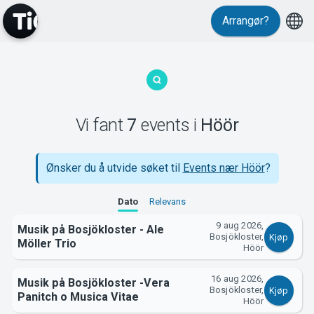
Arrangør?
MyTickster
Vi fant
7
events
i
Höör
Ønsker du å utvide søket til
Events nær Höör
?
Dato
Relevans
Support
9 aug 2026,
Musik på Bosjökloster - Ale
Bosjökloster,
Kjøp
Möller Trio
Höör
16 aug 2026,
Musik på Bosjökloster -Vera
Bosjökloster,
Kjøp
Panitch o Musica Vitae
Höör