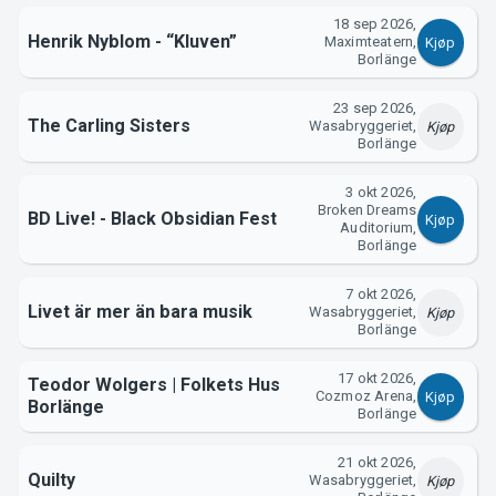
18 sep 2026,
Henrik Nyblom - “Kluven”
Maximteatern,
Kjøp
Borlänge
23 sep 2026,
The Carling Sisters
Wasabryggeriet,
Kjøp
Borlänge
3 okt 2026,
Broken Dreams
BD Live! - Black Obsidian Fest
Kjøp
Auditorium,
Borlänge
7 okt 2026,
Livet är mer än bara musik
Wasabryggeriet,
Kjøp
Borlänge
17 okt 2026,
Teodor Wolgers | Folkets Hus
Cozmoz Arena,
Kjøp
Borlänge
Borlänge
21 okt 2026,
Quilty
Wasabryggeriet,
Kjøp