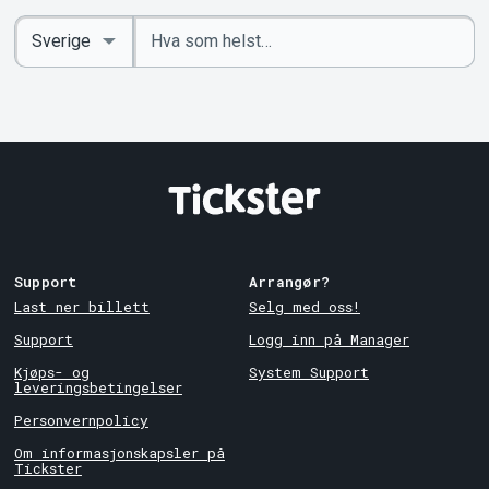
Angi
Select
nøkkelord
Country
Support
Arrangør?
Last ner billett
Selg med oss!
Support
Logg inn på Manager
Kjøps- og
System Support
leveringsbetingelser
Personvernpolicy
Om informasjonskapsler på
Tickster