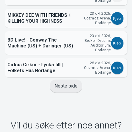
Borlänge
23 okt 2026,
MIKKEY DEE WITH FRIENDS +
Cozmoz Arena,
Kjøp
KILLING YOUR HIGHNESS
Borlänge
23 okt 2026,
BD Live! - Conway The
Broken Dreams
Kjøp
Machine (US) + Daringer (US)
Auditorium,
Borlänge
25 okt 2026,
Cirkus Cirkör - Lycka till |
Cozmoz Arena,
Kjøp
Folkets Hus Borlänge
Borlänge
Neste side
Vil du søke etter noe annet?