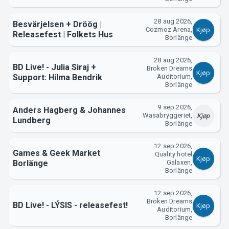
Support
28 aug 2026,
Besvärjelsen + Dröög |
Cozmoz Arena,
Kjøp
Releasefest | Folkets Hus
Borlänge
28 aug 2026,
BD Live! - Julia Siraj +
Broken Dreams
Kjøp
Support: Hilma Bendrik
Auditorium,
Borlänge
9 sep 2026,
Anders Hagberg & Johannes
Wasabryggeriet,
Kjøp
Lundberg
Borlänge
Om Tickster
12 sep 2026,
Games & Geek Market
Quality hotel
Kjøp
Borlänge
Galaxen,
Borlänge
12 sep 2026,
Broken Dreams
BD Live! - LÝSIS - releasefest!
Kjøp
Auditorium,
Borlänge