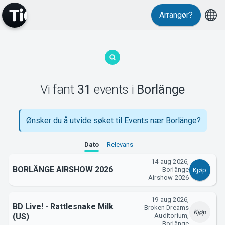
Events
Arrangør?
Vi fant
31
events
i
Borlänge
Ønsker du å utvide søket til
Events nær Borlänge
?
MyTickster
Dato
Relevans
14 aug 2026,
BORLÄNGE AIRSHOW 2026
Borlänge
Kjøp
Airshow 2026
19 aug 2026,
BD Live! - Rattlesnake Milk
Broken Dreams
Kjøp
(US)
Auditorium,
Borlänge