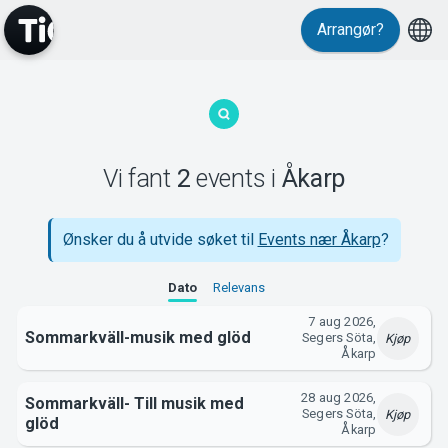
Arrangør?
MyTickster
Vi fant
2
events
i
Åkarp
Support
Ønsker du å utvide søket til
Events nær Åkarp
?
Dato
Relevans
7 aug 2026,
Sommarkväll-musik med glöd
Segers Söta,
Kjøp
Åkarp
Om Tickster
28 aug 2026,
Sommarkväll- Till musik med
Segers Söta,
Kjøp
glöd
Åkarp