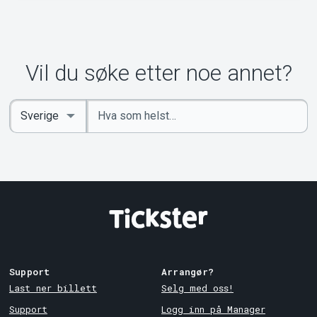
Vil du søke etter noe annet?
Angi
Select
nøkkelord
Country
Support
Arrangør?
Last ner billett
Selg med oss!
Support
Logg inn på Manager