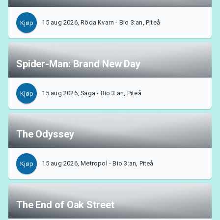
15 aug 2026, Röda Kvarn - Bio 3:an, Piteå
Kjøp
Spider-Man: Brand New Day
15 aug 2026, Saga - Bio 3:an, Piteå
Kjøp
The Odyssey
15 aug 2026, Metropol - Bio 3:an, Piteå
Kjøp
The End of Oak Street