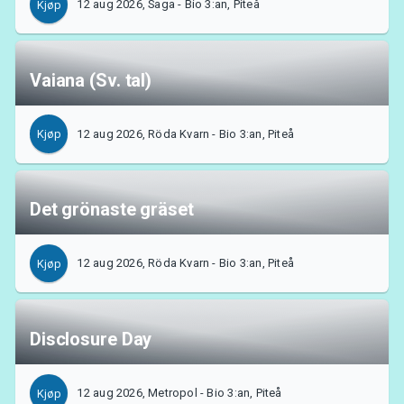
12 aug 2026, Saga - Bio 3:an, Piteå
Kjøp
MyTickster
Vaiana (Sv. tal)
12 aug 2026, Röda Kvarn - Bio 3:an, Piteå
Kjøp
Det grönaste gräset
12 aug 2026, Röda Kvarn - Bio 3:an, Piteå
Kjøp
Disclosure Day
Support
12 aug 2026, Metropol - Bio 3:an, Piteå
Kjøp