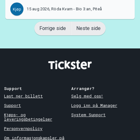
15 aug 2026, Röda Kvarn - Bio 3:an, Piteå
Kjøp
Forrige side
Neste side
Support
Arrangør?
Last ner billett
Selg med oss!
Support
Logg inn på Manager
Kjøps- og
System Support
leveringsbetingelser
Personvernpolicy
Om informasjonskapsler på