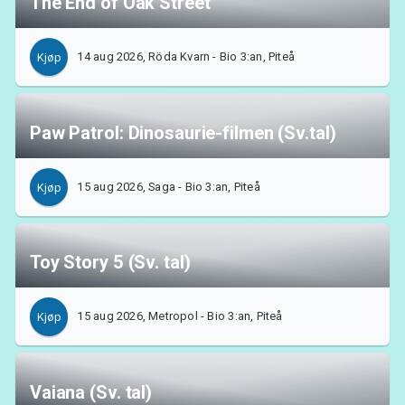
The End of Oak Street
14 aug 2026, Röda Kvarn - Bio 3:an, Piteå
Kjøp
Paw Patrol: Dinosaurie-filmen (Sv.tal)
15 aug 2026, Saga - Bio 3:an, Piteå
Kjøp
Toy Story 5 (Sv. tal)
15 aug 2026, Metropol - Bio 3:an, Piteå
Kjøp
Vaiana (Sv. tal)