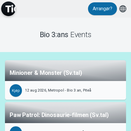
Arrangør?
Events
Bio 3:ans
Events
Minioner & Monster (Sv.tal)
12 aug 2026, Metropol - Bio 3:an, Piteå
Kjøp
Paw Patrol: Dinosaurie-filmen (Sv.tal)