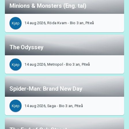
Minions & Monsters (Eng. tal)
14 aug 2026, Röda Kvarn - Bio 3:an, Piteå
Kjøp
The Odyssey
14 aug 2026, Metropol - Bio 3:an, Piteå
Kjøp
Spider-Man: Brand New Day
14 aug 2026, Saga - Bio 3:an, Piteå
Kjøp