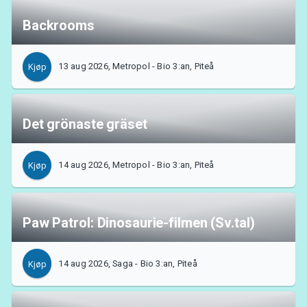
Backrooms
13 aug 2026, Metropol - Bio 3:an, Piteå
Kjøp
Det grönaste gräset
14 aug 2026, Metropol - Bio 3:an, Piteå
Kjøp
Paw Patrol: Dinosaurie-filmen (Sv.tal)
14 aug 2026, Saga - Bio 3:an, Piteå
Kjøp