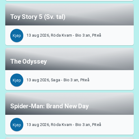
Toy Story 5 (Sv. tal)
13 aug 2026, Röda Kvarn - Bio 3:an, Piteå
Kjøp
The Odyssey
13 aug 2026, Saga - Bio 3:an, Piteå
Kjøp
Spider-Man: Brand New Day
13 aug 2026, Röda Kvarn - Bio 3:an, Piteå
Kjøp