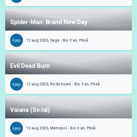
Spider-Man: Brand New Day
12 aug 2026, Saga - Bio 3:an, Piteå
Kjøp
Evil Dead Burn
12 aug 2026, Röda Kvarn - Bio 3:an, Piteå
Kjøp
Om Tickster
Vaiana (Sv.tal)
13 aug 2026, Metropol - Bio 3:an, Piteå
Kjøp