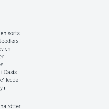
 en sorts
oodlers,
ev en
en
es
 i Oasis
c” ledde
y i
na rötter