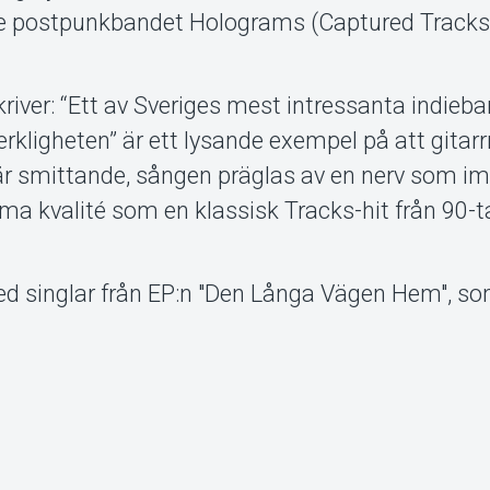
tade postpunkbandet Holograms (Captured Tracks
ver: “Ett av Sveriges mest intressanta indieb
 Verkligheten” är ett lysande exempel på att gita
 är smittande, sången präglas av en nerv som i
 kvalité som en klassisk Tracks-hit från 90-tal
ed singlar från EP:n "Den Långa Vägen Hem", s