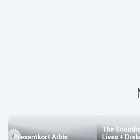
The Soundtr
Presentkort Arbis
Lives + Dra