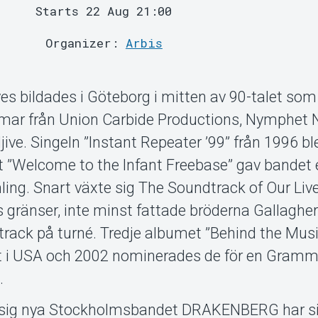
Starts 22 Aug 21:00
Organizer:
Arbis
es bildades i Göteborg i mitten av 90-talet som
r från Union Carbide Productions, Nymphet N
e. Singeln ”Instant Repeater ’99” från 1996 bl
t ”Welcome to the Infant Freebase” gav bandet 
ing. Snart växte sig The Soundtrack of Our Liv
s gränser, inte minst fattade bröderna Gallagher
rack på turné. Tredje albumet ”Behind the Musi
tt i USA och 2002 nominerades de för en Gramm
.
sig nya Stockholmsbandet DRAKENBERG har si