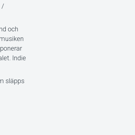
 /
and och
rrmusiken
mponerar
et. Indie
om släpps