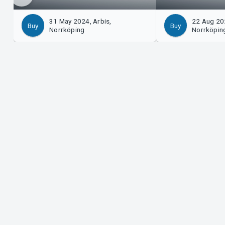
31 May 2024, Arbis,
22 Aug 202
Buy
Buy
Norrköping
Norrköpin
Support
Organ
Download ticket
Sell 
Support
Log i
Purchase and delivery conditions
Syste
Privacy policy
About cookies at Tickster