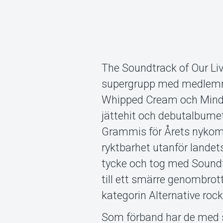
The Soundtrack of Our Liv
supergrupp med medlemma
Whipped Cream och Mindjiv
jättehit och debutalbume
Grammis för Årets nykoml
ryktbarhet utanför landet
tycke och tog med Soundt
till ett smärre genombro
kategorin Alternative rock
Som förband har de med 