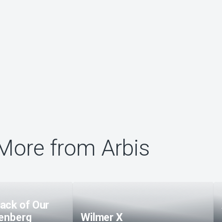
More from Arbis
ack of Our
kenberg
Wilmer X