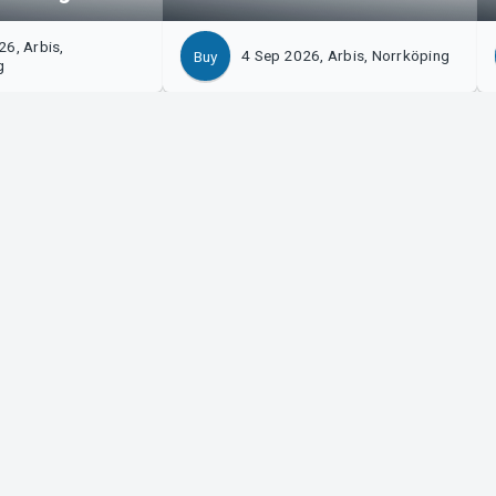
6, Arbis,
4 Sep 2026, Arbis, Norrköping
Buy
g
izer?
Tickster
with us!
Work at Tickster
n to Manager
Logotypes & media
m Support
LinkedIn
Facebook
Instagram