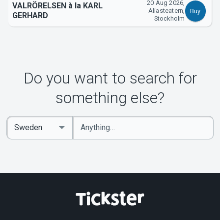
20 Aug 2026,
VALRÖRELSEN à la KARL
Aliasteatern,
Buy
GERHARD
Stockholm
Do you want to search for
something else?
Enter
Select
keywords
Country