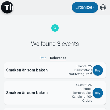
Organizer?
MyTickster
We found
3
events
Date
Relevance
Support
5 Sep 2026,
Smaken är som baken
Danshyttans
Buy
amfiteater, Storå
4 Sep 2026,
Uthuset,
Smaken är som baken
Borrarbacken
Buy
About Tickster
Karlslund 409,
Örebro