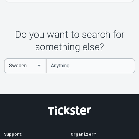
Do you want to search for
something else?
Enter
Select
keywords
Country
Support
Organizer?