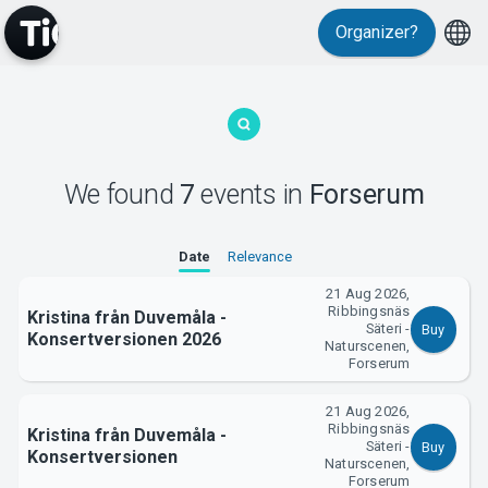
Organizer?
MyTickster
We found
7
events
in
Forserum
Date
Relevance
21 Aug 2026,
Ribbingsnäs
Kristina från Duvemåla -
Säteri -
Buy
Konsertversionen 2026
Naturscenen,
Support
Forserum
21 Aug 2026,
Ribbingsnäs
Kristina från Duvemåla -
Säteri -
Buy
Konsertversionen
Naturscenen,
Forserum