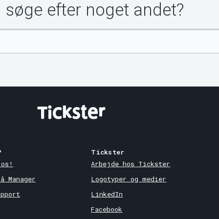
u søge efter noget andet?
?
Tickster
 os!
Arbejde hos Tickster
på Manager
Logotyper og medier
upport
LinkedIn
Facebook