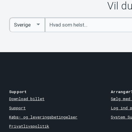
Vil d
Indtast
Select
søgeord
Country
Support
Arrangør
Download billet
Sælg med
Support
Log ind 
Købs- og leveringsbetingelser
System S
Privatlivspolitik