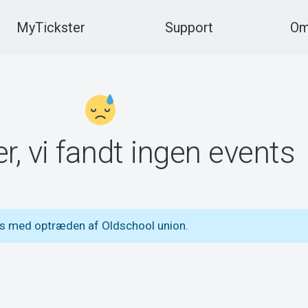
MyTickster
Support
Om
r, vi fandt ingen events
ts med optræden af Oldschool union.