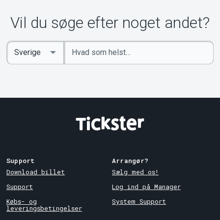
Vil du søge efter noget andet?
Indtast
Select
søgeord
Country
Support
Arrangør?
Download billet
Sælg med os!
Support
Log ind på Manager
Købs- og
System Support
leveringsbetingelser