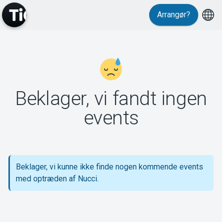
Arrangør?
MyTickster
Beklager, vi fandt ingen
Support
events
Beklager, vi kunne ikke finde nogen kommende events
Om Tickster
med optræden af Nucci.