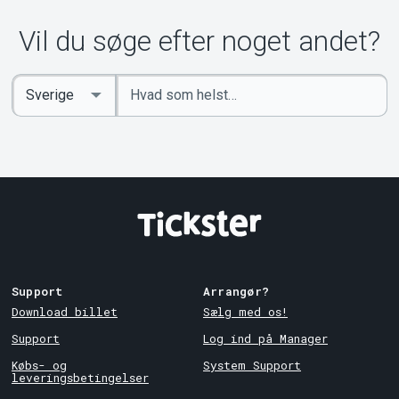
Om Tickster
Vil du søge efter noget andet?
Indtast
Select
søgeord
Country
Support
Arrangør?
Download billet
Sælg med os!
Support
Log ind på Manager
Købs- og
System Support
leveringsbetingelser