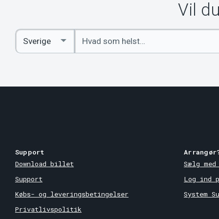
Vil d
Indtast
Select
søgeord
Country
Support
Arrangør
Download billet
Sælg med
Support
Log ind 
Købs- og leveringsbetingelser
System S
Privatlivspolitik