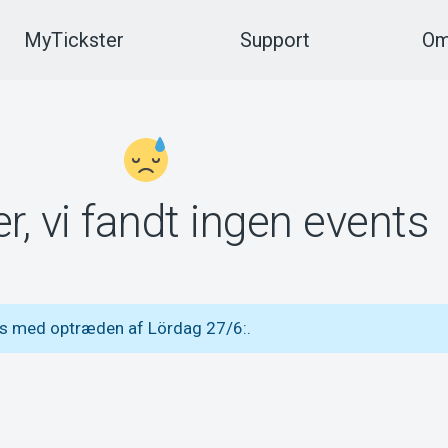
MyTickster
Support
Om
r, vi fandt ingen events
ts med optræden af Lördag 27/6:.