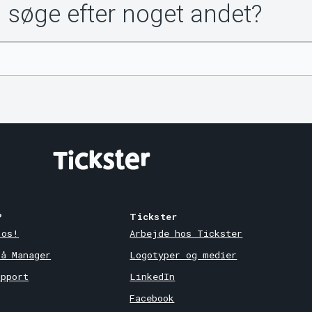
u søge efter noget andet?
?
Tickster
 os!
Arbejde hos Tickster
på Manager
Logotyper og medier
upport
LinkedIn
Facebook