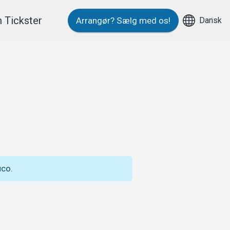
 Tickster
Dansk
Arrangør?
Sælg med os!
uco.