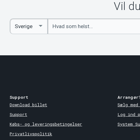
Vil d
Indtast
Select
søgeord
Country
Support
Arrangør
Download billet
Sælg med
Support
Log ind 
Købs- og leveringsbetingelser
System S
Privatlivspolitik