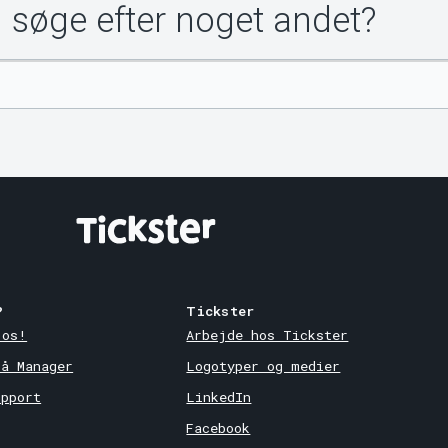
u søge efter noget andet?
?
Tickster
 os!
Arbejde hos Tickster
på Manager
Logotyper og medier
upport
LinkedIn
Facebook