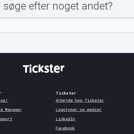
u søge efter noget andet?
?
Tickster
 os!
Arbejde hos Tickster
på Manager
Logotyper og medier
upport
LinkedIn
Facebook