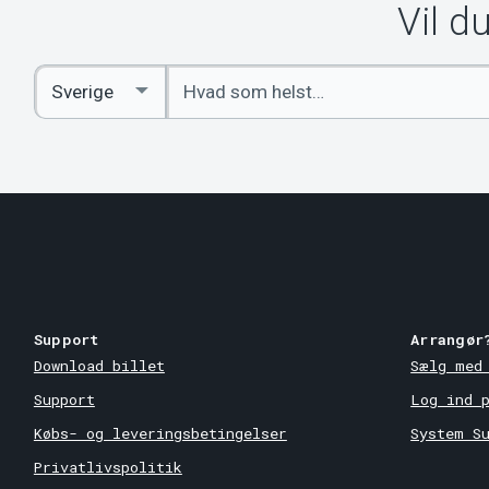
Vil d
Indtast
Select
søgeord
Country
Support
Arrangør
Download billet
Sælg med
Support
Log ind 
Købs- og leveringsbetingelser
System S
Privatlivspolitik