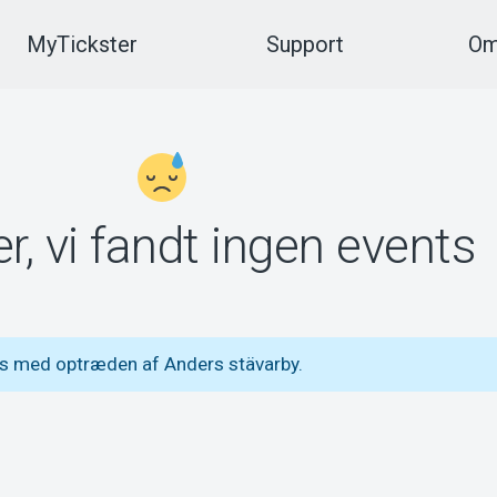
MyTickster
Support
Om
r, vi fandt ingen events
ts med optræden af Anders stävarby.