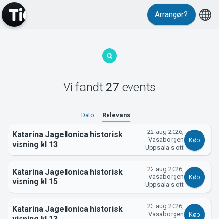
Events
Arrangør?
Vi fandt
27
events
MyTickster
Dato
Relevans
22 aug 2026,
Katarina Jagellonica historisk
Vasaborgen
Køb
visning kl 13
Uppsala slott
22 aug 2026,
Katarina Jagellonica historisk
Vasaborgen
Køb
visning kl 15
Uppsala slott
23 aug 2026,
Katarina Jagellonica historisk
Vasaborgen
Køb
visning kl 13