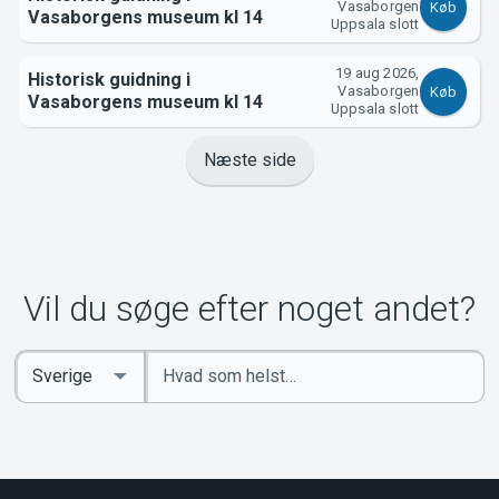
Vasaborgen
Køb
Vasaborgens museum kl 14
Uppsala slott
19 aug 2026,
Historisk guidning i
Vasaborgen
Køb
Vasaborgens museum kl 14
Uppsala slott
Næste side
Vil du søge efter noget andet?
Indtast
Select
søgeord
Country