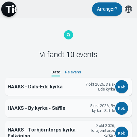
Arrangør?
MyTickster
Vi fandt
10
events
Dato
Relevans
7 okt 2026, Dals-
HAAKS - Dals-Eds kyrka
Køb
Eds kyrka
Support
8 okt 2026, By
HAAKS - By kyrka - Säffle
Køb
kyrka - Säffle
9 okt 2026,
HAAKS - Torbjörntorps kyrka -
Torbjörntorps
Køb
Falköping
kyrka -