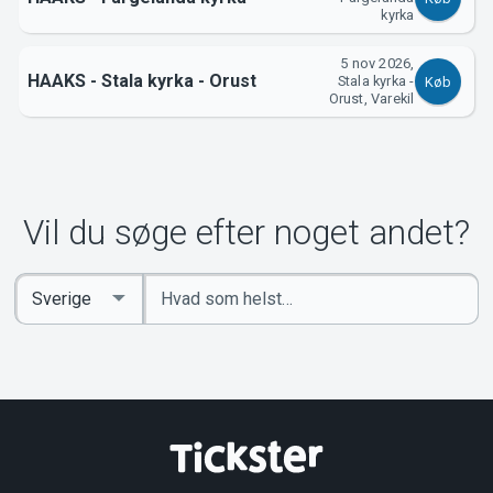
kyrka
5 nov 2026,
HAAKS - Stala kyrka - Orust
Stala kyrka -
Køb
Orust, Varekil
Vil du søge efter noget andet?
Indtast
Select
søgeord
Country