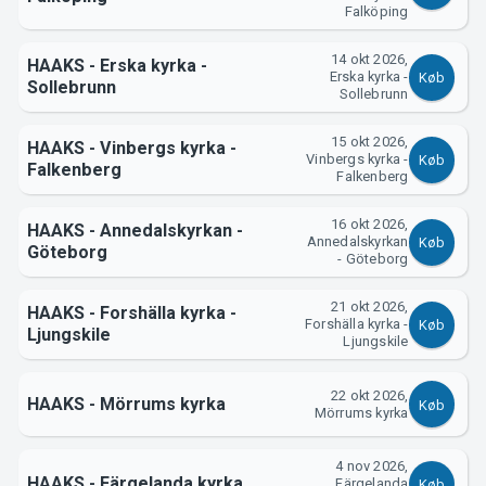
Falköping
14 okt 2026,
HAAKS - Erska kyrka -
Erska kyrka -
Køb
Om Tickster
Sollebrunn
Sollebrunn
15 okt 2026,
HAAKS - Vinbergs kyrka -
Vinbergs kyrka -
Køb
Falkenberg
Falkenberg
16 okt 2026,
HAAKS - Annedalskyrkan -
Annedalskyrkan
Køb
Göteborg
- Göteborg
21 okt 2026,
HAAKS - Forshälla kyrka -
Forshälla kyrka -
Køb
Ljungskile
Ljungskile
22 okt 2026,
HAAKS - Mörrums kyrka
Køb
Mörrums kyrka
4 nov 2026,
HAAKS - Färgelanda kyrka
Färgelanda
Køb