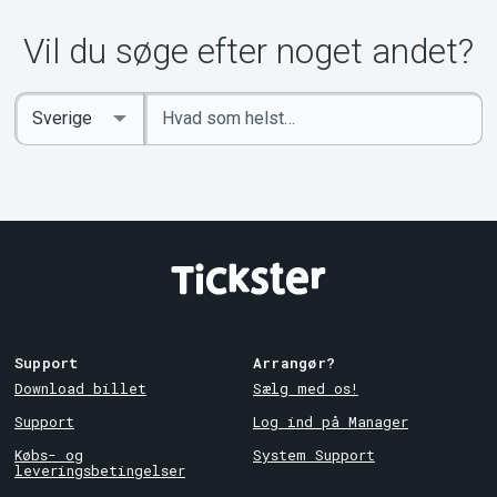
Om Tickster
Vil du søge efter noget andet?
Indtast
Select
søgeord
Country
Support
Arrangør?
Download billet
Sælg med os!
Support
Log ind på Manager
Købs- og
System Support
leveringsbetingelser