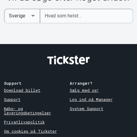
Indtast
Select
søgeord
Country
Support
Arrangør?
Download billet
Sælg med os!
Support
Log ind på Manager
Købs- og
System Support
leveringsbetingelser
Privatlivspolitik
Om cookies på Tickster