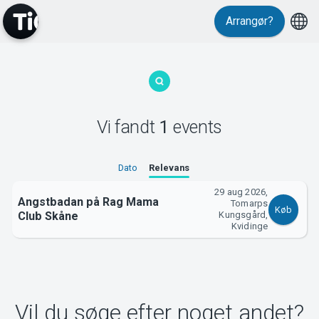
Arrangør?
MyTickster
Vi fandt
1
events
Support
Dato
Relevans
29 aug 2026,
Angstbadan på Rag Mama
Tomarps
Køb
Club Skåne
Kungsgård,
Kvidinge
Om Tickster
Vil du søge efter noget andet?