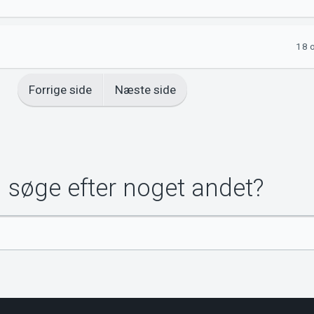
18 
Forrige side
Næste side
u søge efter noget andet?