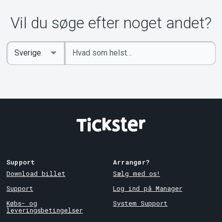
Vil du søge efter noget andet?
Indtast
Select
søgeord
Country
Support
Arrangør?
Download billet
Sælg med os!
Support
Log ind på Manager
Købs- og
System Support
leveringsbetingelser