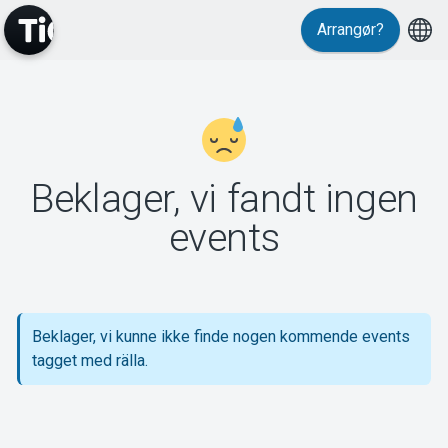
Arrangør?
MyTickster
Beklager, vi fandt ingen
Support
events
Beklager, vi kunne ikke finde nogen kommende events
Om Tickster
tagget med rälla.