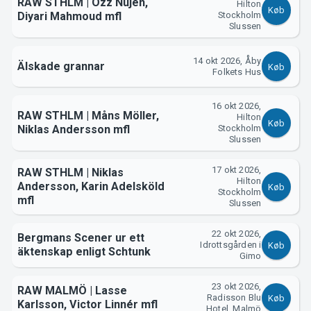
RAW STHLM | Özz Nujen,
Hilton
Køb
Diyari Mahmoud mfl
Stockholm
Support
Slussen
14 okt 2026, Åby
Älskade grannar
Køb
Folkets Hus
16 okt 2026,
RAW STHLM | Måns Möller,
Hilton
Køb
Niklas Andersson mfl
Stockholm
Slussen
17 okt 2026,
RAW STHLM | Niklas
Hilton
Om Tickster
Andersson, Karin Adelsköld
Køb
Stockholm
mfl
Slussen
22 okt 2026,
Bergmans Scener ur ett
Idrottsgården i
Køb
äktenskap enligt Schtunk
Gimo
23 okt 2026,
RAW MALMÖ | Lasse
Radisson Blu
Køb
Karlsson, Victor Linnér mfl
Hotel, Malmö