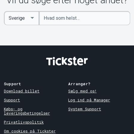
Vil du søge efter noget andet?
Indtast
Select
søgeord
Country
Support
Arrangør?
Download billet
Sælg med os!
Support
Log ind på Manager
Købs- og
System Support
leveringsbetingelser
Privatlivspolitik
Om cookies på Tickster