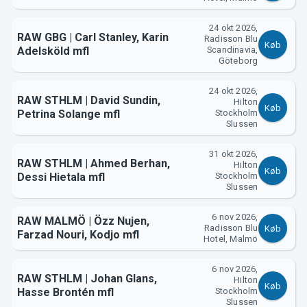
24 okt 2026,
RAW GBG | Carl Stanley, Karin
Radisson Blu
Køb
Adelsköld mfl
Scandinavia,
Göteborg
24 okt 2026,
RAW STHLM | David Sundin,
Hilton
Køb
Petrina Solange mfl
Stockholm
Slussen
31 okt 2026,
RAW STHLM | Ahmed Berhan,
Hilton
Køb
Dessi Hietala mfl
Stockholm
Slussen
6 nov 2026,
RAW MALMÖ | Özz Nujen,
Radisson Blu
Køb
Farzad Nouri, Kodjo mfl
Hotel, Malmö
6 nov 2026,
RAW STHLM | Johan Glans,
Hilton
Køb
Hasse Brontén mfl
Stockholm
Slussen