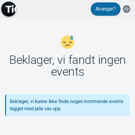
Arrangør?
MyTickster
Beklager, vi fandt ingen
Support
events
Beklager, vi kunne ikke finde nogen kommende events
Om Tickster
tagget med jalla väx upp.