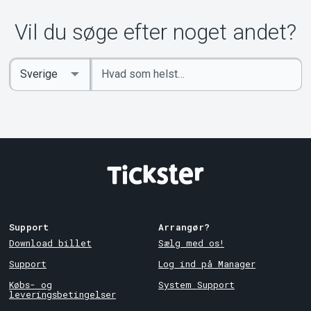
Vil du søge efter noget andet?
Indtast
Select
søgeord
Country
Support
Arrangør?
Download billet
Sælg med os!
Support
Log ind på Manager
Købs- og
System Support
leveringsbetingelser