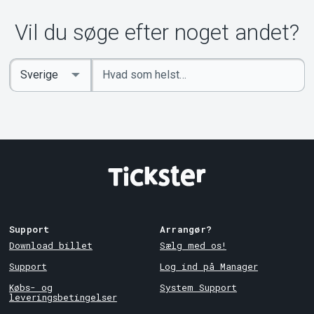
Om Tickster
Vil du søge efter noget andet?
Indtast
Select
søgeord
Country
Support
Arrangør?
Download billet
Sælg med os!
Support
Log ind på Manager
Købs- og
System Support
leveringsbetingelser