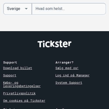
Indtast
Select
søgeord
Country
Support
Arrangør?
Download billet
Sælg med os!
Support
Log ind på Manager
Købs- og
System Support
leveringsbetingelser
Privatlivspolitik
Om cookies på Tickster