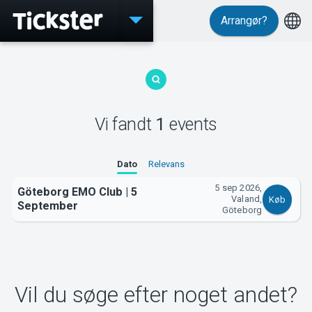
Arrangør?
Events
Vi fandt
1
events
MyTickster
Dato
Relevans
5 sep 2026,
Göteborg EMO Club | 5
Valand,
Køb
September
Göteborg
Support
Vil du søge efter noget andet?
Om Tickster