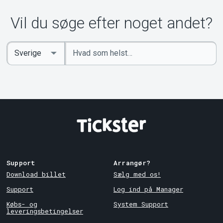
Om Tickster
Vil du søge efter noget andet?
Indtast
Select
søgeord
Country
Support
Arrangør?
Download billet
Sælg med os!
Support
Log ind på Manager
Købs- og
System Support
leveringsbetingelser