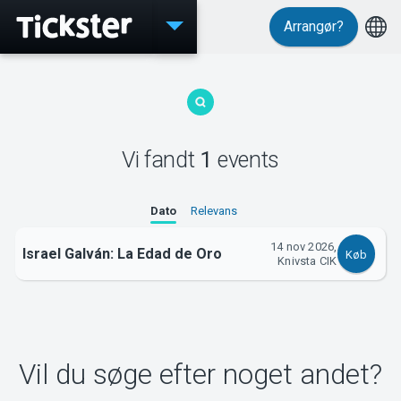
Arrangør?
Events
Vi fandt
1
events
MyTickster
Dato
Relevans
14 nov 2026,
Israel Galván: La Edad de Oro
Køb
Knivsta CIK
Support
Vil du søge efter noget andet?
Om Tickster