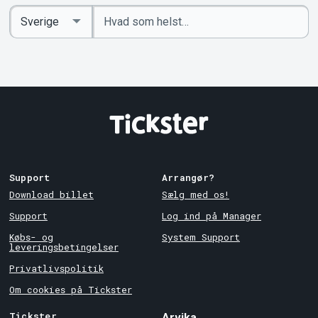
Indtast
Select
søgeord
Country
Support
Arrangør?
Download billet
Sælg med os!
Support
Log ind på Manager
Købs- og
System Support
leveringsbetingelser
Privatlivspolitik
Om cookies på Tickster
Tickster
Arvika