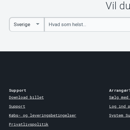
Vil d
Indtast
Select
søgeord
Country
Support
Arrangør
Download billet
Sælg med
Support
Log ind 
Købs- og leveringsbetingelser
System S
Privatlivspolitik