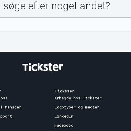
u søge efter noget andet?
?
Tickster
 os!
Arbejde hos Tickster
på Manager
Logotyper og medier
upport
LinkedIn
Facebook