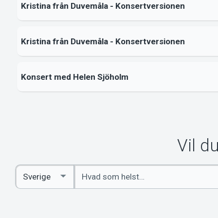
Kristina från Duvemåla - Konsertversionen
Kristina från Duvemåla - Konsertversionen
Konsert med Helen Sjöholm
Vil d
Indtast
Select
søgeord
Country