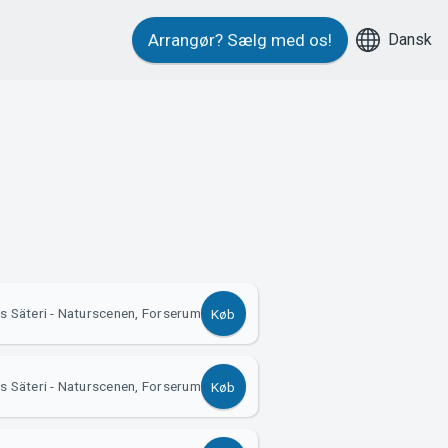
Dansk
Arrangør?
Sælg med os!
s Säteri - Naturscenen, Forserum
Køb
s Säteri - Naturscenen, Forserum
Køb