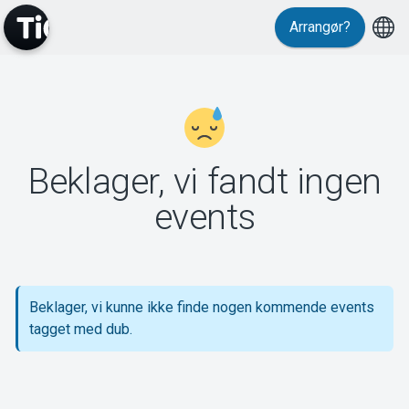
Arrangør?
MyTickster
Beklager, vi fandt ingen
Support
events
Beklager, vi kunne ikke finde nogen kommende events
Om Tickster
tagget med dub.