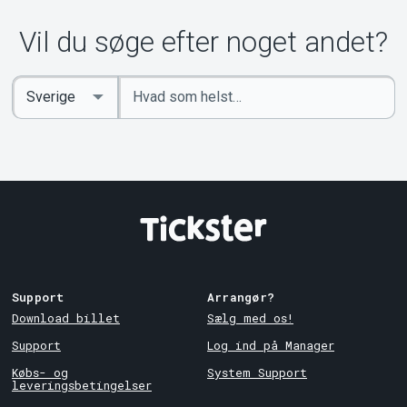
Vil du søge efter noget andet?
Indtast
Select
søgeord
Country
Support
Arrangør?
Download billet
Sælg med os!
Support
Log ind på Manager
Købs- og
System Support
leveringsbetingelser