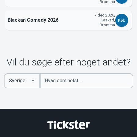
Bromma
Om Tickster
7 dec 2026,
Blackan Comedy 2026
Kaskad,
Køb
Bromma
Vil du søge efter noget andet?
Indtast
Select
søgeord
Country