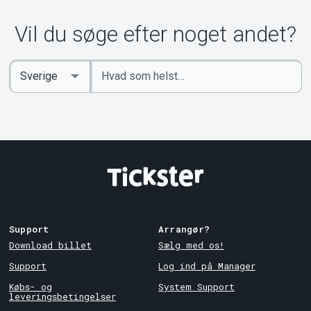
Vil du søge efter noget andet?
Indtast
Select
søgeord
Country
Support
Arrangør?
Download billet
Sælg med os!
Support
Log ind på Manager
Købs- og
System Support
leveringsbetingelser