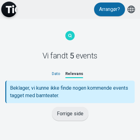
Arrangør?
MyTickster
Vi fandt
5
events
Support
Dato
Relevans
Beklager, vi kunne ikke finde nogen kommende events
tagget med barnteater.
Om Tickster
Forrige side