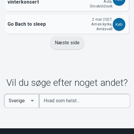
vinterkonsert
Aula,
Örnsköldsvik
2 mar 2027,
Go Bach to sleep
Arnäs kyrka,
Køb
Arnäsvall
Næste side
Vil du søge efter noget andet?
Indtast
Select
søgeord
Country