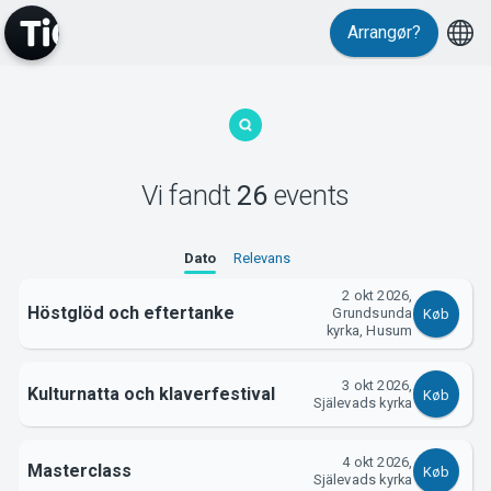
Events
Arrangør?
Vi fandt
26
events
MyTickster
Dato
Relevans
2 okt 2026,
Höstglöd och eftertanke
Grundsunda
Køb
kyrka, Husum
3 okt 2026,
Kulturnatta och klaverfestival
Køb
Själevads kyrka
4 okt 2026,
Masterclass
Køb
Själevads kyrka