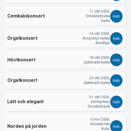
Support
11 okt 2026,
Cembalokonsert
Örnsköldsviks
Køb
kyrka
14 okt 2026,
Orgelkonsert
Anundsjö kyrka,
Køb
Bredbyn
18 okt 2026,
Höstkonsert
Køb
Själevads kyrka
Om Tickster
25 okt 2026,
Orgelkonsert
Køb
Själevads kyrka
31 okt 2026,
Lätt och elegant
Elimkyrkan,
Køb
Örnsköldsvik
5 nov 2026,
Nolaskolan
Norden på jorden
Køb
Aula,