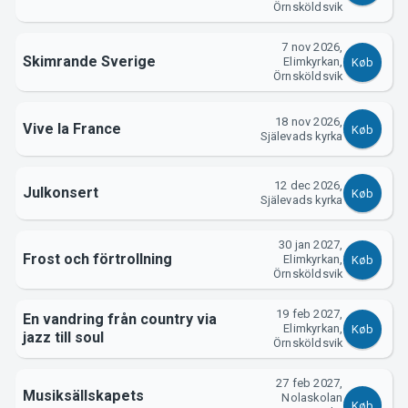
Örnsköldsvik
7 nov 2026,
Skimrande Sverige
Elimkyrkan,
Køb
Örnsköldsvik
18 nov 2026,
Vive la France
Køb
Själevads kyrka
12 dec 2026,
Julkonsert
Køb
Själevads kyrka
30 jan 2027,
Frost och förtrollning
Elimkyrkan,
Køb
Örnsköldsvik
19 feb 2027,
En vandring från country via
Elimkyrkan,
Køb
jazz till soul
Örnsköldsvik
27 feb 2027,
Musiksällskapets
Nolaskolan
Køb