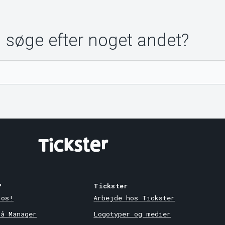
u søge efter noget andet?
?
Tickster
 os!
Arbejde hos Tickster
på Manager
Logotyper og medier