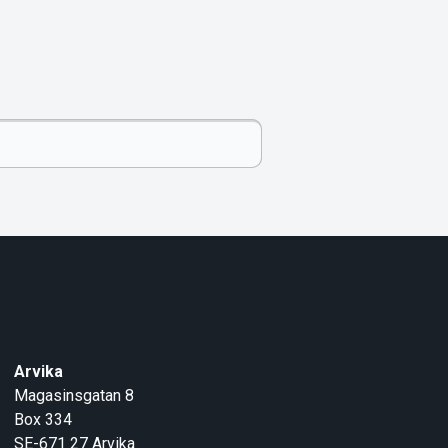
Arvika
Magasinsgatan 8
Box 334
SE-671 27
Arvika