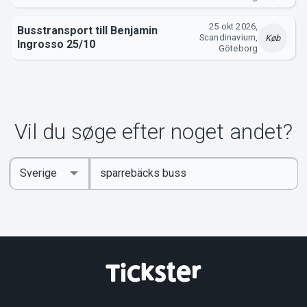
25 okt 2026,
Busstransport till Benjamin
Om Tickster
Scandinavium,
Køb
Ingrosso 25/10
Göteborg
Vil du søge efter noget andet?
Indtast
Select
søgeord
Country