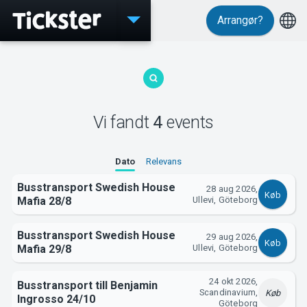
Arrangør?
Events
Vi fandt
4
events
MyTickster
Dato
Relevans
Busstransport Swedish House
28 aug 2026,
Køb
Mafia 28/8
Ullevi, Göteborg
Busstransport Swedish House
29 aug 2026,
Support
Køb
Mafia 29/8
Ullevi, Göteborg
24 okt 2026,
Busstransport till Benjamin
Scandinavium,
Køb
Ingrosso 24/10
Göteborg