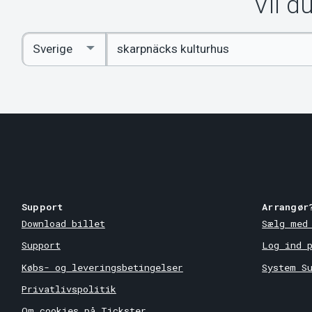
Vil d
Indtast
Select
søgeord
Country
Support
Arrangør
Download billet
Sælg med
Support
Log ind 
Købs- og leveringsbetingelser
System S
Privatlivspolitik
Om cookies på Tickster