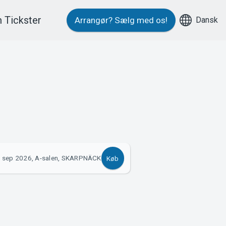
 Tickster
Dansk
Arrangør?
Sælg med os!
 sep 2026, A-salen, SKARPNÄCK
Køb