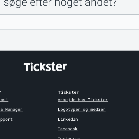
u søge efter noget andet?
?
Tickster
 os!
Arbejde hos Tickster
på Manager
Logotyper og medier
upport
LinkedIn
Facebook
Instagram