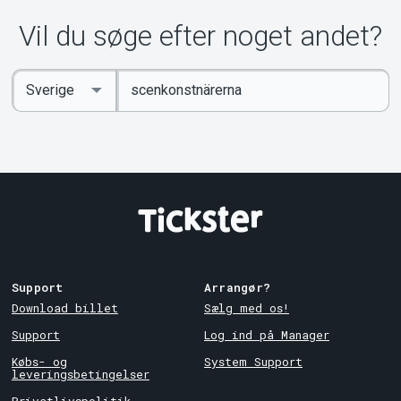
Vil du søge efter noget andet?
Indtast
Select
søgeord
Country
Support
Arrangør?
Download billet
Sælg med os!
Support
Log ind på Manager
Købs- og
System Support
leveringsbetingelser