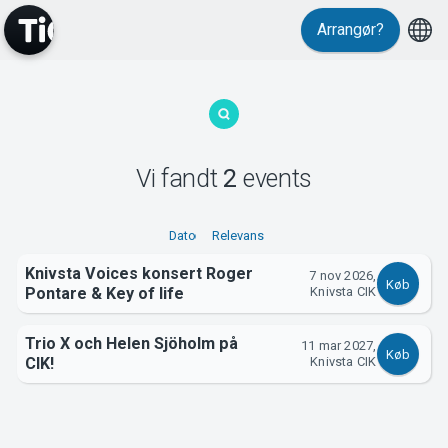
Arrangør?
MyTickster
Vi fandt
2
events
Support
Dato
Relevans
Knivsta Voices konsert Roger
7 nov 2026,
Køb
Pontare & Key of life
Knivsta CIK
Trio X och Helen Sjöholm på
11 mar 2027,
Om Tickster
Køb
CIK!
Knivsta CIK